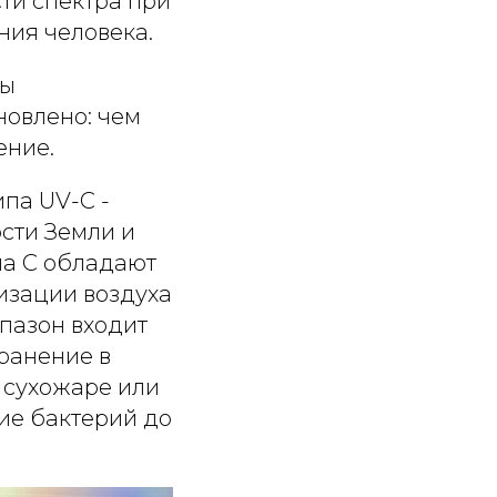
ти спектра при
ния человека.
ны
новлено: чем
ение.
па UV-С -
сти Земли и
па С обладают
изации воздуха
апазон входит
Хранение в
 сухожаре или
ие бактерий до