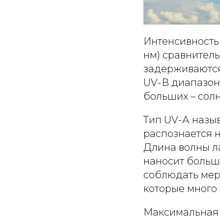
Интенсивность
нм) сравнитель
задерживаются
UV-В диапазон
больших – солн
Тип UV-А назы
распознается 
Длина волны л
наносит больш
соблюдать мер
которые много 
Максимальная 