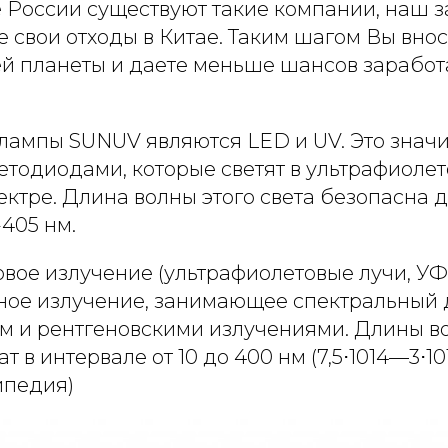
 России существуют такие компании, наш з
е свои отходы в Китае. Таким шагом Вы внос
й планеты и даете меньше шансов заработ
 лампы SUNUV являются LED и UV. Это значи
етодиодами, которые светят в ультрафиоле
ктре. Длина волны этого света безопасна д
-405 нм.
овое излучение (ультрафиолетовые лучи, У
ное излучение, занимающее спектральный
 и рентгеновскими излучениями. Длины в
 в интервале от 10 до 400 нм (7,5⋅1014—3⋅101
ипедия)