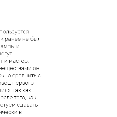
спользуется
ик ранее не был
лампы и
могут
т и мастер.
 веществами он
жно сравнить с
овец первого
иях, так как
осле того, как
етуем сдавать
ически в