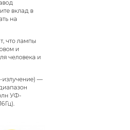
авод
ите вклад в
ать на
т, что лампы
товом и
ля человека и
Ф-излучение) —
 диапазон
олн УФ-
6Гц).