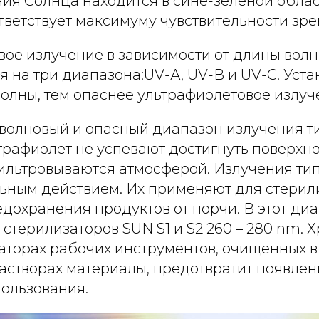
ния Солнца находится в сине-зеленой облас
ответствует максимуму чувствительности зре
вое излучение в зависимости от длины вол
 на три диапазона:UV-А, UV-В и UV-С. Уста
олны, тем опаснее ультрафиолетовое излуч
волновый и опасный диапазон излучения ти
трафиолет не успевают достигнуть поверхно
ильтровываются атмосферой. Излучения ти
ьным действием. Их применяют для стерил
едохранения продуктов от порчи. В этот ди
стерилизаторов SUN S1 и S2 260 – 280 nm. 
заторах рабочих инструментов, очищенных в
астворах материалы, предотвратит появлен
пользования.