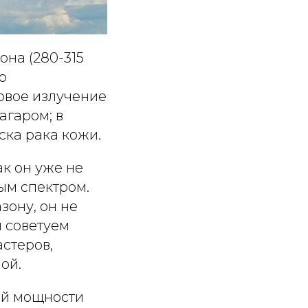
на (280-315
о
овое излучение
агаром; в
ска рака кожи.
к он уже не
ым спектром.
зону, он не
ы советуем
стеров,
ой.
ой мощности