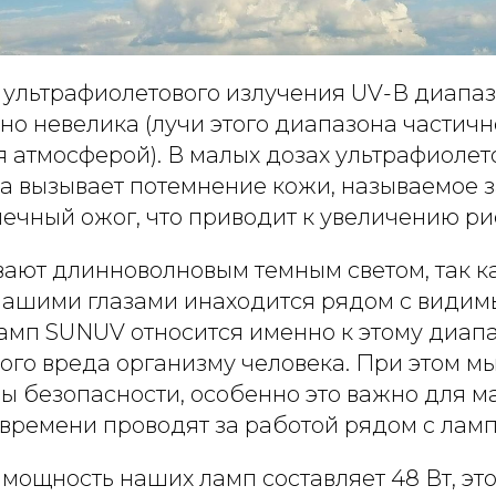
 ультрафиолетового излучения UV-В диапазо
но невелика (лучи этого диапазона частичн
 атмосферой). В малых дозах ультрафиолет
а вызывает потемнение кожи, называемое з
ечный ожог, что приводит к увеличению ри
вают длинноволновым темным светом, так ка
нашими глазами инаходится рядом с видим
амп SUNUV относится именно к этому диапа
ого вреда организму человека. При этом м
ы безопасности, особенно это важно для ма
времени проводят за работой рядом с ламп
мощность наших ламп составляет 48 Вт, эт