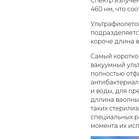
Спектр излуче
460 нм, что со
Ультрафиолето
подразделяется
короче длина в
Самый коротко
вакуумный уль
полностью отф
антибактериал
и воды, для пр
дллина ваолны 
таких стерили
специальных р
момента их ис