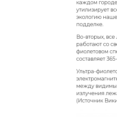
каждом городе
утилизирует вс
экологию наше
подделке.
Во-вторых, все
работают со св
фиолетовом спе
составляет 365
Ультра-фиолет
электромагнит
между видимым
излучения лежат
(Источник Вик